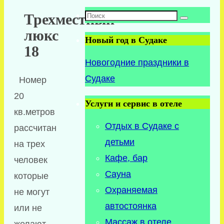
Поиск:
Трехместный
Поиск
люкс
Новый год в Судаке
18
Новогодние праздники в
Судаке
Номер
20
Услуги и сервис в отеле
кв.метров
Отдых в Судаке с
рассчитан
детьми
на трех
Кафе, бар
человек
Сауна
которые
Охраняемая
не могут
автостоянка
или не
Массаж в отеле
желают