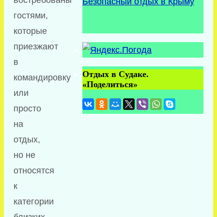
Безопасный отдых в Крыму
гостями,
которые
приезжают
в
Отдых в Судаке.
командировку
«Поделиться»
или
просто
на
отдых,
но не
относятся
к
категории
близких