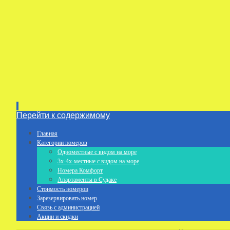
Перейти к содержимому
Главная
Категории номеров
Одноместные с видом на море
3х-4х-местные с видом на море
Номера Комфорт
Апартаменты в Судаке
Стоимость номеров
Зарезервировать номер
Связь с администрацией
Акции и скидки