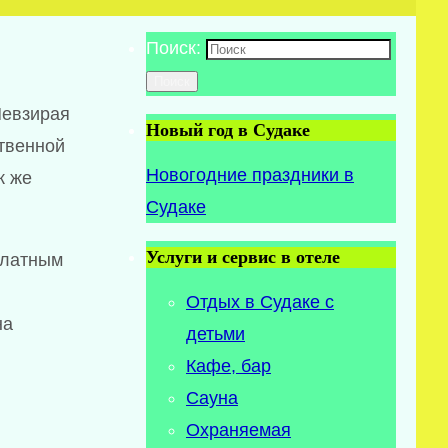
Поиск:
Поиск
Невзирая
Новый год в Судаке
ственной
Новогодние праздники в
к же
Судаке
Услуги и сервис в отеле
платным
Отдых в Судаке с
на
детьми
Кафе, бар
Сауна
Охраняемая